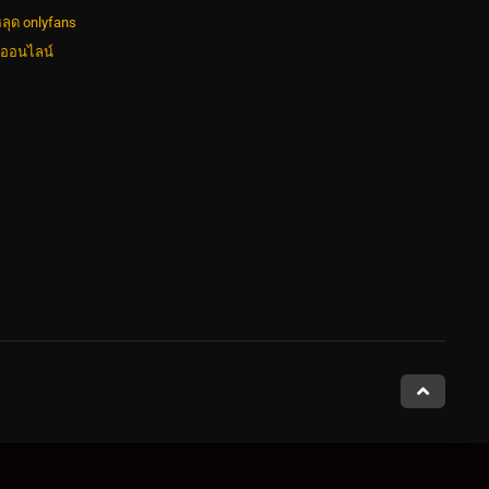
ลุด onlyfans
งออนไลน์