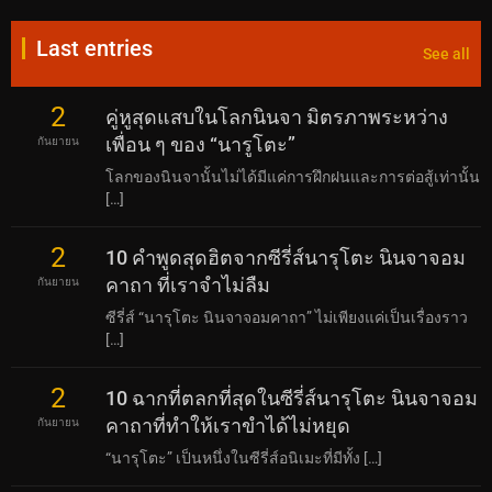
Last entries
See all
2
คู่หูสุดแสบในโลกนินจา มิตรภาพระหว่าง
เพื่อน ๆ ของ “นารูโตะ”
กันยายน
โลกของนินจานั้นไม่ได้มีแค่การฝึกฝนและการต่อสู้เท่านั้น
[…]
2
10 คำพูดสุดฮิตจากซีรี่ส์นารุโตะ นินจาจอม
คาถา ที่เราจำไม่ลืม
กันยายน
ซีรี่ส์ “นารุโตะ นินจาจอมคาถา” ไม่เพียงแค่เป็นเรื่องราว
[…]
2
10 ฉากที่ตลกที่สุดในซีรี่ส์นารุโตะ นินจาจอม
คาถาที่ทำให้เราขำได้ไม่หยุด
กันยายน
“นารุโตะ” เป็นหนึ่งในซีรี่ส์อนิเมะที่มีทั้ง […]