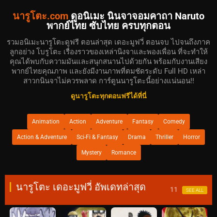
นารูโตะ.com
ดูอนิเมะ นินจาจอมคาถา Naruto
พากย์ไทย ซับไทย ครบทุกตอน
รวมอนิเมะนารูโตะดูฟรี ตอนล่าสุด เดอะมูฟวี่ ตอนจบ ไปจนถึงภาค
ลูกอย่าง โบรูโตะ เรื่องราวของเหล่านิงจาและพองเพื่อน ที่จะทำให้
คุณได้พบกับความมันและสนุกสนานไปด้วยกัน พร้อมกับงานเสียง
พากย์ไทยคุณภาพ และยังมีงานภาพที่ตมชัดระดับ Full HD เหล่า
สาวกนินจาไม่ควรพลาด การ์ตูนนารูโตะนี้อย่างแน่นอน!!
ดูนารูโตะทุกตอนฟรีได้ที่นี่
Animation
Action
Adventure
Fantasy
Comedy
Action & Adventure
Sci-Fi & Fantasy
Drama
Thriller
Horror
Mystery
Romance
นารูโตะ เดอะมูฟวี่ อัพเดทล่าสุด
11
SEE ALL