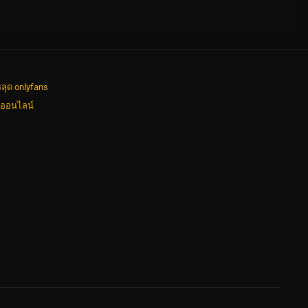
ลุด onlyfans
งออนไลน์