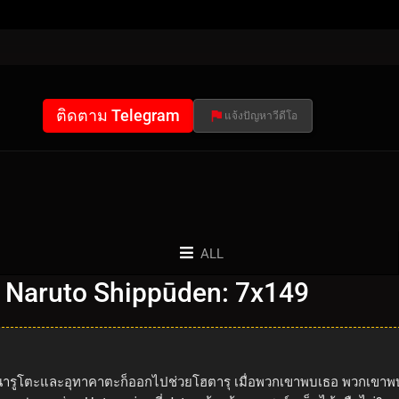
ติดตาม Telegram
แจ้งปัญหาวีดีโอ
ALL
 Naruto Shippūden: 7x149
จา นารูโตะและอุทาคาตะก็ออกไปช่วยโฮตารุ เมื่อพวกเขาพบเธอ พวกเขาพบ