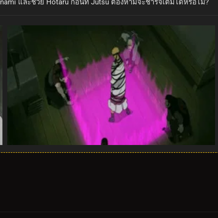
mi และช่วย Hotaru ก่อนที่ Jutsu ต้องห้ามจะชาร์จเต็มได้หรือไม่?