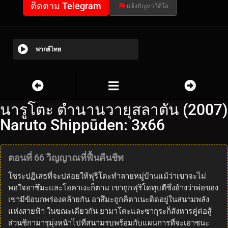
ติดตาม Telegram
แจ้งปัญหาวีดีโอ
พากย์ไทย
นารูโตะ ตำนานวายุสลาตัน (2007)
Naruto Shippūden: 3x66
ตอนที่ 66 วิญญาณที่ฟื้นคืนชีพ
โซระปฏิเสธที่จะปล่อยให้ฟุริโดะทำลายหมู่บ้านแม้ว่าเขาจะไม่
พอใจอาซึมะและโฮคาเงะก็ตาม เขาถูกฟุริโดทุบตีซึ่งอ้างว่าพ่อของ
เขามีข้อบกพร่องคล้ายกัน อาสึมะถูกคิตาเนะติดอยู่ในสนามพลัง
แห่งสายฟ้า ในขณะเดียวกัน ยามาโตะและซากุระก็สังหารคู่ต่อสู้
ส่วนชิกามารุมุ่งหน้าไปที่สนามรบพร้อมกับแผนการที่จะเอาชนะ