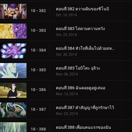
ตอนที่ 382 ความฝันของชิโนบิ
18 - 382
Oct. 16, 2014
ตอนที่ 383 ไล่ตามความหวัง
18 - 383
Oct. 23, 2014
ตอนที่ 384 หัวใจที่เต็มไปด้วยสหาย
18 - 384
Oct. 30, 2014
ตอนที่ 385 โอบิโตะ อุจิวะ
18 - 385
Nov. 06, 2014
ตอนที่ 386 ฉันคอยดูอยู่เสมอ
18 - 386
Nov. 13, 2014
ตอนที่ 387 คำสัญญาที่ถูกรักษาไว้
18 - 387
Nov. 20, 2014
ตอนที่ 388 เพื่อนคนแรกของฉัน
18 - 388