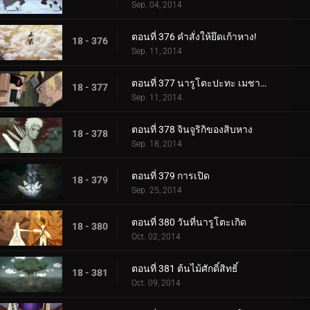
Sep. 04, 2014
ตอนที่ 376 คำสั่งให้ยึดเก้าหาง!
18 - 376
Sep. 11, 2014
ตอนที่ 377 นารูโตะปะทะ เมชานารูโตะ
18 - 377
Sep. 11, 2014
ตอนที่ 378 จินจูริกิของสิบหาง
18 - 378
Sep. 18, 2014
ตอนที่ 379 การเปิด
18 - 379
Sep. 25, 2014
ตอนที่ 380 วันที่นารูโตะเกิด
18 - 380
Oct. 02, 2014
ตอนที่ 381 ต้นไม้ศักดิ์สิทธิ์
18 - 381
Oct. 09, 2014