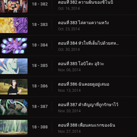
ตอนที่ 382 ความฝันของชิโนบิ
18 - 382
Oct. 16, 2014
ตอนที่ 383 ไล่ตามความหวัง
18 - 383
Oct. 23, 2014
ตอนที่ 384 หัวใจที่เต็มไปด้วยสหาย
18 - 384
Oct. 30, 2014
ตอนที่ 385 โอบิโตะ อุจิวะ
18 - 385
Nov. 06, 2014
ตอนที่ 386 ฉันคอยดูอยู่เสมอ
18 - 386
Nov. 13, 2014
ตอนที่ 387 คำสัญญาที่ถูกรักษาไว้
18 - 387
Nov. 20, 2014
ตอนที่ 388 เพื่อนคนแรกของฉัน
18 - 388
Nov. 27, 2014