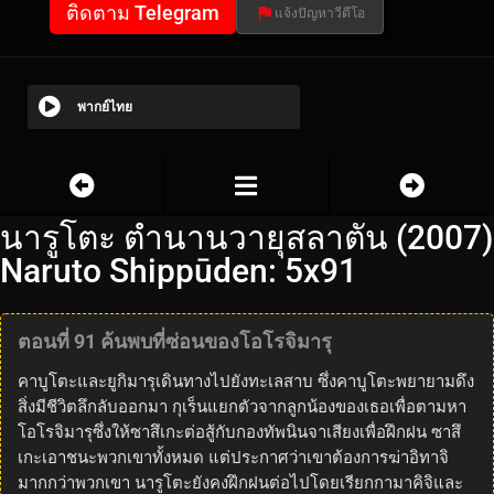
ติดตาม Telegram
แจ้งปัญหาวีดีโอ
พากย์ไทย
นารูโตะ ตำนานวายุสลาตัน (2007)
Naruto Shippūden: 5x91
ตอนที่ 91 ค้นพบที่ซ่อนของโอโรจิมารุ
คาบูโตะและยูกิมารุเดินทางไปยังทะเลสาบ ซึ่งคาบูโตะพยายามดึง
สิ่งมีชีวิตลึกลับออกมา กุเร็นแยกตัวจากลูกน้องของเธอเพื่อตามหา
โอโรจิมารุซึ่งให้ซาสึเกะต่อสู้กับกองทัพนินจาเสียงเพื่อฝึกฝน ซาสึ
เกะเอาชนะพวกเขาทั้งหมด แต่ประกาศว่าเขาต้องการฆ่าอิทาจิ
มากกว่าพวกเขา นารูโตะยังคงฝึกฝนต่อไปโดยเรียกกามาคิจิและ