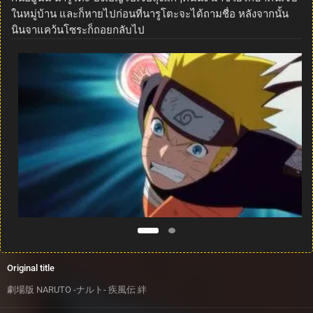
ในหมู่บ้าน และก็หายไปก่อนที่นารูโตะจะได้ถามชื่อ หลังจากนั้น
นินจาแคว้นโซระก็ถอยกลับไป
Original title
劇場版 NARUTO -ナルト- 疾風伝 絆