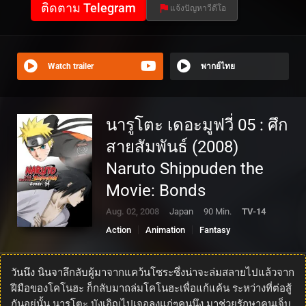
ติดตาม Telegram
แจ้งปัญหาวีดีโอ
Watch trailer
พากย์ไทย
นารูโตะ เดอะมูฟวี่ 05 : ศึก
สายสัมพันธ์ (2008)
Naruto Shippuden the
Movie: Bonds
Aug. 02, 2008
Japan
90 Min.
TV-14
Action
Animation
Fantasy
วันนึง นินจาลึกลับผู้มาจากแคว้นโซระซึ่งน่าจะล่มสลายไปแล้วจาก
ฝีมือของโคโนฮะ ก็กลับมาถล่มโคโนฮะเพื่อแก้แค้น ระหว่างที่ต่อสู้
กันอยู่นั้น นารูโตะ บังเอิญไปเจอลุงแก่ๆคนนึง มาช่วยรักษาคนเจ็บ