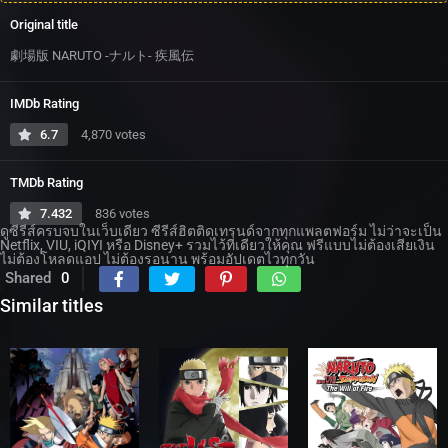
Original title
劇場版 NARUTO -ナルト- 疾風伝
IMDb Rating
6.7
4,870 votes
TMDb Rating
7.432
836 votes
ดูซีรีส์ครบจบในเว็บเดียว ซีรีส์ฮิตติดเทรนด์จากทุกแพลตฟอร์ม ไม่ว่าจะเป็น
Netflix, VIU, iQIYI หรือ Disney+ รวมไว้ที่เดียวให้คุณ ฟรีแบบไม่ต้องเสียเงิน
ไม่ต้องโหลดแอป ไม่ต้องรอนาน พร้อมอัปเดตไวทุกวัน
Shared
0
Similar titles