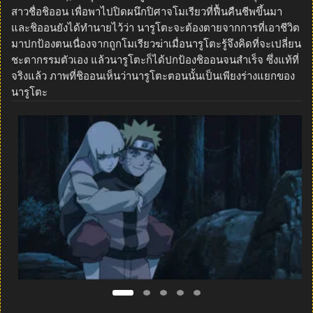
สาวชื่อชิออน เพื่อพาไปปิดผนึกปิศาจโมเรียวที่ฟื้นคืนชีพขึ้นมา
และชิออนยังได้ทำนายไว้ว่า นารูโตะจะต้องตายจากการที่เอาชีวิต
มาปกป้องตนเนื่องจากถูกโมเรียวฆ่าเมื่อนารูโตะรู้จึงคิดที่จะเปลี่ยน
ชะตากรรมตัวเอง แล้วนารูโตะก็ได้ปกป้องชิออนจนสำเร็จ ซึ่งแท้ที่
จริงแล้ว ภาพที่ชิออนเห็นว่านารูโตะตอนนั้นเป็นเพียงร่างแยกของ
นารูโตะ