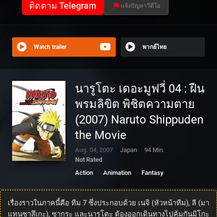
ติดตาม Telegram
แจ้งปัญหาวีดีโอ
Watch trailer
พากย์ไทย
นารูโตะ เดอะมูฟวี่ 04 : ฝืน
พรมลิขิต พิชิตความตาย
(2007) Naruto Shippuden
the Movie
Aug. 04, 2007
Japan
94 Min.
Not Rated
Action
Animation
Fantasy
เรื่องราวในภาคนี้คือ ทีม 7 ซึ่งประกอบด้วย เนจิ (หัวหน้าทีม), ลี (มา
แทนซาสึเกะ), ซากุระ และนารูโตะ ต้องออกเดินทางไปคุ้มกันมิโกะ