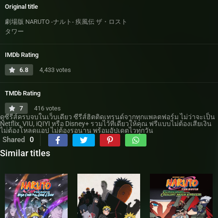
Original title
劇場版 NARUTO -ナルト- 疾風伝 ザ・ロスト
タワー
IMDb Rating
6.8
4,433 votes
TMDb Rating
7
416 votes
ดูซีรีส์ครบจบในเว็บเดียว ซีรีส์ฮิตติดเทรนด์จากทุกแพลตฟอร์ม ไม่ว่าจะเป็น
Netflix, VIU, iQIYI หรือ Disney+ รวมไว้ที่เดียวให้คุณ ฟรีแบบไม่ต้องเสียเงิน
ไม่ต้องโหลดแอป ไม่ต้องรอนาน พร้อมอัปเดตไวทุกวัน
Shared
0
Similar titles