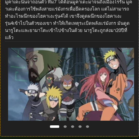
มูคาเดะนินจาถอนตัว ทีม7 ได้ต้อนมูคาเดะมาจนถึงเมืองโรรัน มูค
าเดะต้องการใช้พลังสายแร่มังกรเพื่อยึดครองโลก แต่ไม่สามารถ
ทำอะไรผนึกของโฮคาเงะรุ่น4ได้ เขาจึงดูดผนึกของโฮคาเงะ
รุ่น4เข้าไปในตัวของเขา ทำให้เกิดเหตุระเบิดพลังแร่มังกร มันดูด
นารูโตะและยามาโตะเข้าไปข้างในด้วย นารูโตะถูกส่งมา20ปีที่
แล้ว