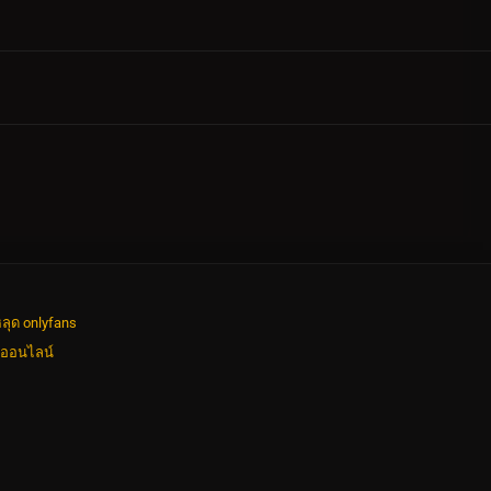
ลุด onlyfans
งออนไลน์