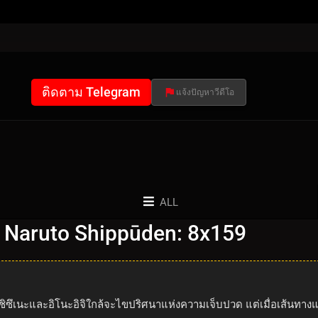
ติดตาม Telegram
แจ้งปัญหาวีดีโอ
ALL
 Naruto Shippūden: 8x159
ะ ชิซึเนะและอิโนะอิจิใกล้จะไขปริศนาแห่งความเจ็บปวด แต่เมื่อเส้น