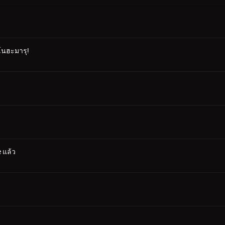
คโนฮะมารุ!
 แล้ว