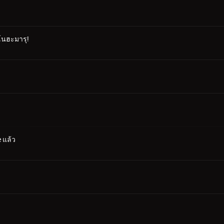
คโนฮะมารุ!
 แล้ว