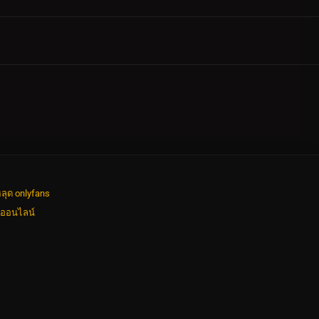
ลุด onlyfans
งออนไลน์