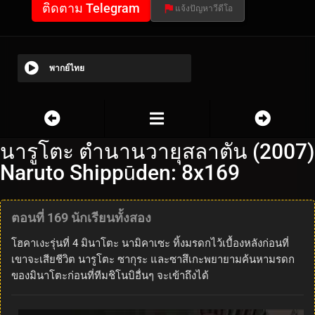
ติดตาม Telegram
แจ้งปัญหาวีดีโอ
พากย์ไทย
นารูโตะ ตำนานวายุสลาตัน (2007)
Naruto Shippūden: 8x169
ตอนที่ 169 นักเรียนทั้งสอง
โฮคาเงะรุ่นที่ 4 มินาโตะ นามิคาเซะ ทิ้งมรดกไว้เบื้องหลังก่อนที่
เขาจะเสียชีวิต นารูโตะ ซากุระ และซาสึเกะพยายามค้นหามรดก
ของมินาโตะก่อนที่ทีมชิโนบิอื่นๆ จะเข้าถึงได้