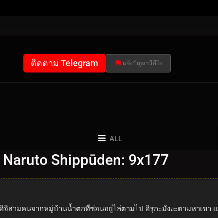
ติดตาม Telegram
แจ้งปัญหาวีดีโอ
ALL
 Naruto Shippūden: 9x177
นะอิจิสามคนจากหมู่บ้านน้ำตกที่ซ่อนอยู่ไล่ตามไป อิรุกะมังงะตามหาเขา