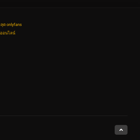
ลุด onlyfans
งออนไลน์