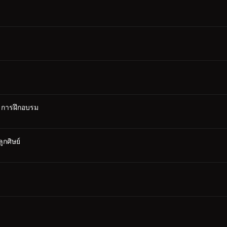
: การฝึกอบรม
ูกศิษย์