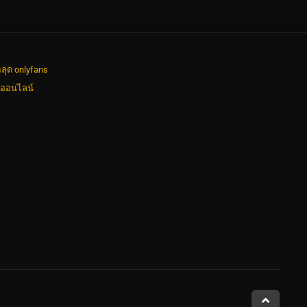
ลุด onlyfans
งออนไลน์