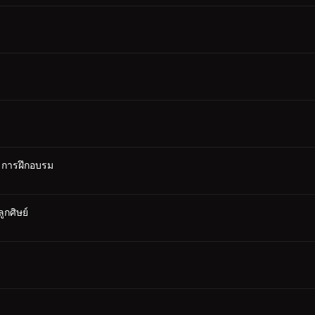
: การฝึกอบรม
ูกศิษย์