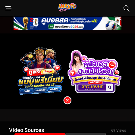
Video Sources
69 Views