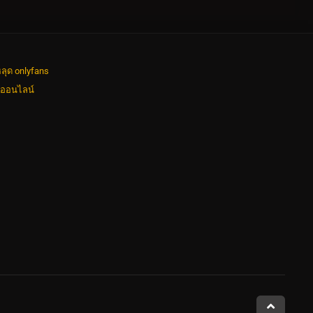
ลุด onlyfans
งออนไลน์