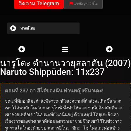
ติดตาม Telegram
แจ้งปัญหาวีดีโอ
พากย์ไทย
นารูโตะ ตำนานวายุสลาตัน (2007)
Naruto Shippūden: 11x237
ตอนที่ 237 อา ฮีโร่ของฉัน ท่านหญิงซึนาเดะ!
ขณะที่ทีมอาสึมะกำลังพิจารณาถึงสงครามที่กำลังจะเกิดขึ้น พวก
เขาก็ได้พบกับโคสุเกะ มารุโบชิ ซึ่งทำให้พวกเขานึกถึงสมัยที่พวก
เขาช่วยเหลือเขาในขณะที่ยังเกนินอยู่ ด้วยเหตุนี้ โคสุเกะจึงเล่า
เรื่องราวของช่วงเวลาที่พ่อของพวกเขาช่วยชีวิตเขาไว้ในช่วงการ
รุกรานโคโนฮะด้วยขบวนการอิโนะ–ชิกะ–โช โคสุเกะค่อนข้าง