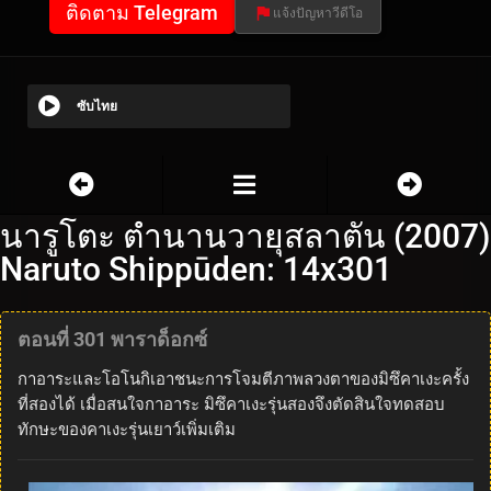
ติดตาม Telegram
แจ้งปัญหาวีดีโอ
ซับไทย
นารูโตะ ตำนานวายุสลาตัน (2007)
Naruto Shippūden: 14x301
ตอนที่ 301 พาราด็อกซ์
กาอาระและโอโนกิเอาชนะการโจมตีภาพลวงตาของมิซึคาเงะครั้ง
ที่สองได้ เมื่อสนใจกาอาระ มิซึคาเงะรุ่นสองจึงตัดสินใจทดสอบ
ทักษะของคาเงะรุ่นเยาว์เพิ่มเติม