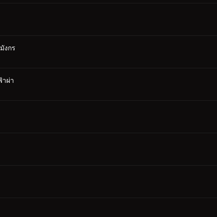
มังกร
้าผ่า