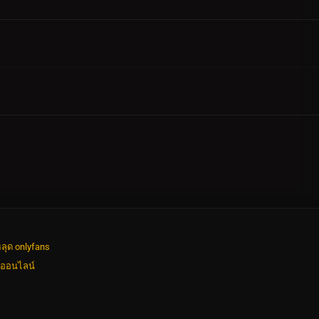
ลุด onlyfans
งออนไลน์