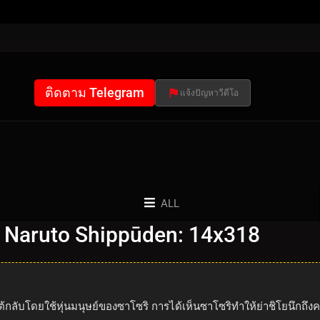
ติดตาม Telegram
แจ้งปัญหาวีดีโอ
ALL
 Naruto Shippūden: 14x318
โต้กลับโดยใช้หุ่นมนุษย์ของซาโซริ การได้เห็นซาโซริทำให้ย่าชิโยนึกถ