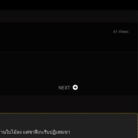
61 Views
NEXT
ู่บ้านใบไม้ลง แต่ซาสึเกะรีบปฏิเสธเขา