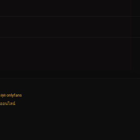
ลุด onlyfans
งออนไลน์