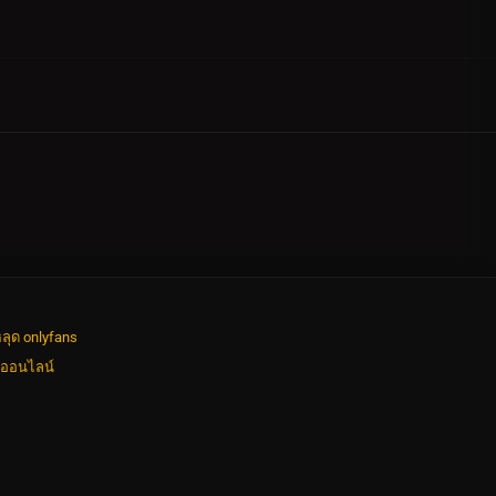
ลุด onlyfans
งออนไลน์