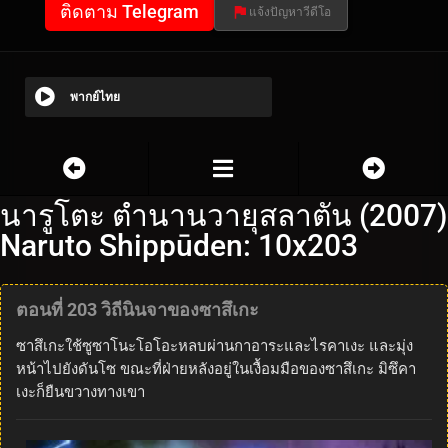
ติดตาม Telegram
แจ้งปัญหาวีดีโอ
พากย์ไทย
นารูโตะ ตำนานวายุสลาตัน (2007)
Naruto Shippūden: 10x203
ตอนที่ 203 วิถีนินจาของซาสึเกะ
ซาสึเกะใช้ซูซาโนะโอโอะหลบผ่านกาอาระและไรคาเงะ และมุ่ง
หน้าไปยังดันโซ ขณะที่ฝ่ายหลังอยู่ในเงื้อมมือของซาสึเกะ มิซึคา
เงะก็ยืนขวางทางเขา