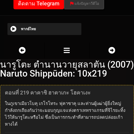
ติดตาม Telegram
แจ้งปัญหาวีดีโอ
พากย์ไทย
นารูโตะ ตำนานวายุสลาตัน (2007)
Naruto Shippūden: 10x219
ตอนที่ 219 คาคาชิ ฮาตาเกะ โฮคาเงะ
ในภูเขาเมียวโบคุ เกโรโทระ ฟุคาซาคุ และท่านผู้เฒ่าผู้ยิ่งใหญ่
กำลังถกเถียงกันว่าจะมอบกุญแจแห่งตราเททราแกรมที่จิไรยะทิ้ง
ไว้ให้นารูโตะหรือไม่ ซึ่งเป็นการกระทำที่สามารถปลดปล่อยเก้า
หางได้