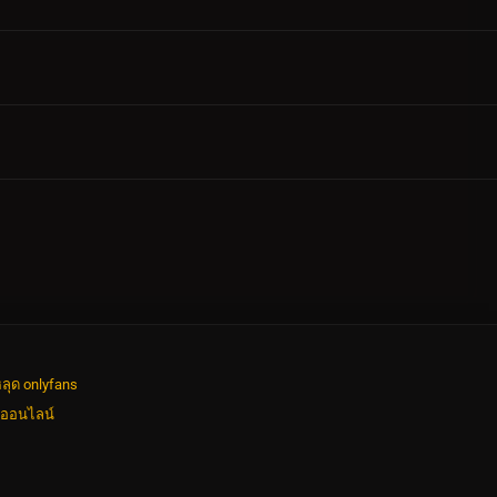
ลุด onlyfans
งออนไลน์