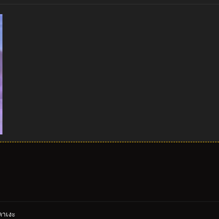
คาเงะ