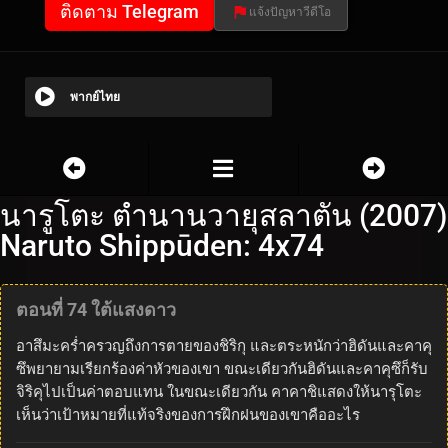
ติดตาม Telegram
แจ้งปัญหาวีดีโอ
พากย์ไทย
นารูโตะ ตำนานวายุสลาตัน (2007)
Naruto Shippūden: 4x74
ตอนที่ 74 ใต้แสงดาว
อาสึมะคร่ำครวญถึงการตายของชิริกุ และตระหนักว่าฮิดันและคาคุ
ซึพยายามเรียกร้องค่าหัวของเขา ขณะเดียวกันฮิดันและคาคุซึก็รับ
จิริคุไปเป็นค่าตอบแทน ในขณะเดียวกัน คาคาชิแสดงให้นารุโตะ
เห็นว่าเป้าหมายที่แท้จริงของการฝึกฝนของเขาคืออะไร