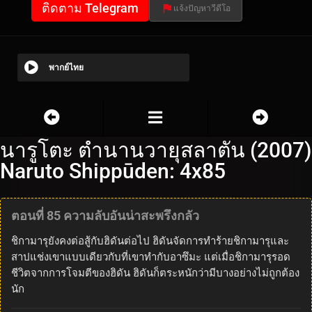
ติดตาม Telegram
แจ้งปัญหาวีดีโอ
พากย์ไทย
นารูโตะ ตำนานวายุสลาตัน (2007)
Naruto Shippūden: 4x85
ตอนที่ 85 ความลับอันน่าสะพรึงกลัว
ชิกามารุยังคงต่อสู้กับฮิดันต่อไป ฮิดันจัดการทำร้ายชิกามารุและ
สาปแช่งเขาแบบเดียวกับที่เขาทำกับอาซึมะ แต่เมื่อชิกามารุรอด
ชีวิตจากการโจมตีของฮิดัน ฮิดันก็ตระหนักว่ามีบางอย่างไม่ถูกต้อง
นัก