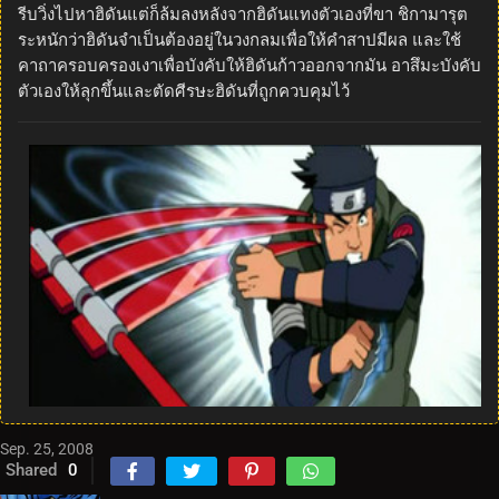
รีบวิ่งไปหาฮิดันแต่ก็ล้มลงหลังจากฮิดันแทงตัวเองที่ขา ชิกามารุต
ระหนักว่าฮิดันจำเป็นต้องอยู่ในวงกลมเพื่อให้คำสาปมีผล และใช้
คาถาครอบครองเงาเพื่อบังคับให้ฮิดันก้าวออกจากมัน อาสึมะบังคับ
ตัวเองให้ลุกขึ้นและตัดศีรษะฮิดันที่ถูกควบคุมไว้
Sep. 25, 2008
Shared
0