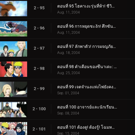
ตอนที่ 95 โฮคาเงะรุ่นที่ห้า! ชีวิตบนเส้น!
2 - 95
Aug. 11, 2004
ตอนที่ 96 การหยุดชะงัก! ศึกซันนิน!
2 - 96
Aug. 11, 2004
ตอนที่ 97 ลักพาตัว! การผจญภัยในบ่อน้ำพุร้อนของนารูโตะ!
2 - 97
Aug. 18, 2004
ตอนที่ 98 คำเตือนของซึนาเดะ: หมดนินจาแล้ว!
2 - 98
Aug. 25, 2004
ตอนที่ 99 เจตจำนงแห่งไฟยังคงเผาไหม้!
2 - 99
Sep. 01, 2004
ตอนที่ 100 อาจารย์และนักเรียน: สายสัมพันธ์ของชิโนบิ!
2 - 100
Sep. 08, 2004
ตอนที่ 101 ต้องดู! ต้องรู้! โฉมหน้าที่แท้จริงของอาจารย์คาคาชิ!
2 - 101
Sep. 15, 2004