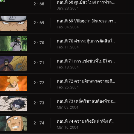
ตอนที่ 68 ศูนย์ชั่วโมง! การทำลายล้างหมู่บ้านใบไม้ที่ซ่อนอยู่เริ่มต้นขึ้นแล้ว!
2 - 68
Jan. 28, 2004
ตอนที่ 69 Village in Distress: ภารกิจระดับ A ใหม่!
2 - 69
Feb. 04, 2004
ตอนที่ 70 คำกระตุ้นการตัดสินใจของ Shirker: ไม่ต้องทำอะไรอีกแล้ว!
2 - 70
Feb. 11, 2004
ตอนที่ 71 การแข่งขันที่ไม่มีใครเทียบได้: Hokage Battle Royale!
2 - 71
Feb. 18, 2004
ตอนที่ 72 ความผิดพลาดจากอดีต: เผยใบหน้า!
2 - 72
Feb. 25, 2004
ตอนที่ 73 เคล็ดวิชาลับต้องห้าม: ยมฑูตยมทูต!
2 - 73
Mar. 03, 2004
ตอนที่ 74 ความจริงอันน่าทึ่ง! ตัวตนของกาอาระปรากฏขึ้น!
2 - 74
Mar. 10, 2004