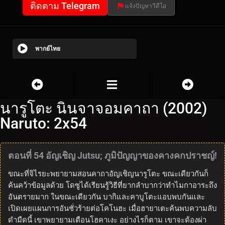
ติดตาม Telegram
แจ้งปัญหาวีดีโอ
พากย์ไทย
นารูโตะ นินจาจอมคาถา (2002)
Naruto: 2x54
ตอนที่ 54 อัญเชิญ Jutsu; ภูมิปัญญาของคางคกปราชญ์!
ขณะที่จิไรยะพยายามสอนคาถาอัญเชิญนารูโตะ ขณะเดียวกันก็
ค้นคว้าข้อมูลด้วย โดซูได้เรียนรู้วิธีที่ยากลำบากว่าทำไมกาอาระถึง
อันตรายมาก ในขณะเดียวกัน บากิและคาบูโตะแอบพบกันและ
เปิดเผยแผนการอันชั่วร้ายต่อโคโนฮะ เมื่อฮายาเตะค้นพบความลับ
ดำมืดนี้ เขาพยายามเตือนโฮคาเงะ อย่างไรก็ตาม เขาจะต้องผ่า