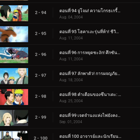
ตอนที่ 94 จู่โจม! ความโกรธเกรี้ยวของ Rasengan!
2 - 94
Aug. 04, 2004
ตอนที่ 95 โฮคาเงะรุ่นที่ห้า! ชีวิตบนเส้น!
2 - 95
Aug. 11, 2004
ตอนที่ 96 การหยุดชะงัก! ศึกซันนิน!
2 - 96
Aug. 11, 2004
ตอนที่ 97 ลักพาตัว! การผจญภัยในบ่อน้ำพุร้อนของนารูโตะ!
2 - 97
Aug. 18, 2004
ตอนที่ 98 คำเตือนของซึนาเดะ: หมดนินจาแล้ว!
2 - 98
Aug. 25, 2004
ตอนที่ 99 เจตจำนงแห่งไฟยังคงเผาไหม้!
2 - 99
Sep. 01, 2004
ตอนที่ 100 อาจารย์และนักเรียน: สายสัมพันธ์ของชิโนบิ!
2 - 100