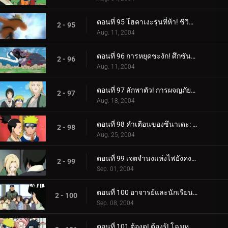
ตอนที่ 95 โฮคาเงะรุ่นที่ห้า! ชีวิตบนเส้น!
2 - 95
Aug. 11, 2004
ตอนที่ 96 การหยุดชะงัก! ศึกซันนิน!
2 - 96
Aug. 11, 2004
ตอนที่ 97 ลักพาตัว! การผจญภัยในบ่อน้ำพุร้อนของนารูโตะ!
2 - 97
Aug. 18, 2004
ตอนที่ 98 คำเตือนของซึนาเดะ: หมดนินจาแล้ว!
2 - 98
Aug. 25, 2004
ตอนที่ 99 เจตจำนงแห่งไฟยังคงเผาไหม้!
2 - 99
Sep. 01, 2004
ตอนที่ 100 อาจารย์และนักเรียน: สายสัมพันธ์ของชิโนบิ!
2 - 100
Sep. 08, 2004
ตอนที่ 101 ต้องดู! ต้องรู้! โฉมหน้าที่แท้จริงของอาจารย์คาคาชิ!