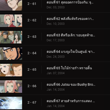
ตอนที่ 61 สุดยอดการป้องกัน: จุดบอดเป็นศูนย์!
2 - 61
Dec. 03, 2003
ตอนที่ 62 พลังที่แท้จริงของความล้มเหลว
2 - 62
Dec. 10, 2003
ตอนที่ 63 ตีหรือเลิก: รอบสุดท้ายจะซับซ้อน!
2 - 63
Dec. 17, 2003
ตอนที่ 64 แรงจูงใจเป็นศูนย์: ชายผู้อิจฉาริษยาคลาวด์!
2 - 64
Dec. 24, 2003
ตอนที่ 65 ใบไม้ร่ายรำ ทรายดิ้น
2 - 65
Jan. 07, 2004
ตอนที่ 66 Jutsu ของ Bushy Brow: สไตล์ซาสึเกะ!
2 - 66
Jan. 14, 2004
ตอนที่ 67 สายสำหรับการแสดง แต่พร้อมที่จะไป! สุดยอดเทคนิคลับเกิดขึ้นแล้ว!
2 - 67
Jan. 14, 2004