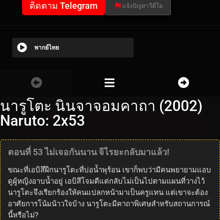
ติดตาม Telegram
แจ้งปัญหาวีดีโอ
พากย์ไทย
นารูโตะ นินจาจอมคาถา (2002)
Naruto: 2x53
ตอนที่ 53 ไม่เจอกันนาน จิไรยะกลับมาแล้ว!
ขณะที่เอบิสึฝึกนารูโตะที่บ่อน้ำพุร้อน เขาก็พบว่ามีคนพยายามแอบ
ดูผู้หญิงอาบน้ำอยู่ เอบิสึโจมตีแต่กลับไม่เป็นไปตามแผนที่วางไว้
นารูโตะจึงเรียกร้องให้คนแปลกหน้ามาเป็นครูแทน แต่เขาจะต้อง
อาศัยการโน้มน้าวใจบ้าง นารูโตะมีคาถาพิเศษสำหรับสถานการณ์
นี้หรือไม่?