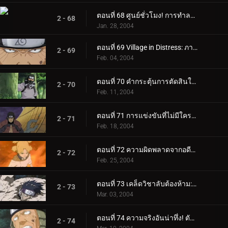
ตอนที่ 68 ศูนย์ชั่วโมง! การทำลายล้างหมู่บ้านใบไม้ที่ซ่อนอยู่เริ่มต้นขึ้นแล้ว!
2 - 68
Jan. 28, 2004
ตอนที่ 69 Village in Distress: ภารกิจระดับ A ใหม่!
2 - 69
Feb. 04, 2004
ตอนที่ 70 คำกระตุ้นการตัดสินใจของ Shirker: ไม่ต้องทำอะไรอีกแล้ว!
2 - 70
Feb. 11, 2004
ตอนที่ 71 การแข่งขันที่ไม่มีใครเทียบได้: Hokage Battle Royale!
2 - 71
Feb. 18, 2004
ตอนที่ 72 ความผิดพลาดจากอดีต: เผยใบหน้า!
2 - 72
Feb. 25, 2004
ตอนที่ 73 เคล็ดวิชาลับต้องห้าม: ยมฑูตยมทูต!
2 - 73
Mar. 03, 2004
ตอนที่ 74 ความจริงอันน่าทึ่ง! ตัวตนของกาอาระปรากฏขึ้น!
2 - 74