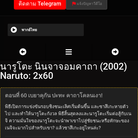
ติดตาม Telegram
แจ้งปัญหาวีดีโอ
พากย์ไทย
นารูโตะ นินจาจอมคาถา (2002)
Naruto: 2x60
ตอนที่ 60 เบยาคุกัน ปะทะ คาถาโคลนเงา!
พิธีเปิดการแข่งขันรอบชิงชนะเลิศเริ่มต้นขึ้น และซาสึเกะหายตัว
ไป และทำให้นารูโตะกังวล พิธีสิ้นสุดลงและนารูโตะเริ่มต่อสู้กับเน
จิ ความมั่นใจของนารูโตะจะนำพาเขาไปสู่ชัยชนะหรือทักษะของ
เนจิจะมากไปสำหรับเขา? แล้วซาสึเกะอยู่ไหนล่ะ?