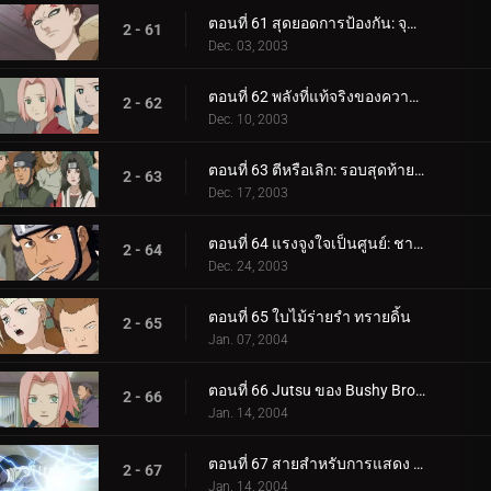
ตอนที่ 61 สุดยอดการป้องกัน: จุดบอดเป็นศูนย์!
2 - 61
Dec. 03, 2003
ตอนที่ 62 พลังที่แท้จริงของความล้มเหลว
2 - 62
Dec. 10, 2003
ตอนที่ 63 ตีหรือเลิก: รอบสุดท้ายจะซับซ้อน!
2 - 63
Dec. 17, 2003
ตอนที่ 64 แรงจูงใจเป็นศูนย์: ชายผู้อิจฉาริษยาคลาวด์!
2 - 64
Dec. 24, 2003
ตอนที่ 65 ใบไม้ร่ายรำ ทรายดิ้น
2 - 65
Jan. 07, 2004
ตอนที่ 66 Jutsu ของ Bushy Brow: สไตล์ซาสึเกะ!
2 - 66
Jan. 14, 2004
ตอนที่ 67 สายสำหรับการแสดง แต่พร้อมที่จะไป! สุดยอดเทคนิคลับเกิดขึ้นแล้ว!
2 - 67
Jan. 14, 2004