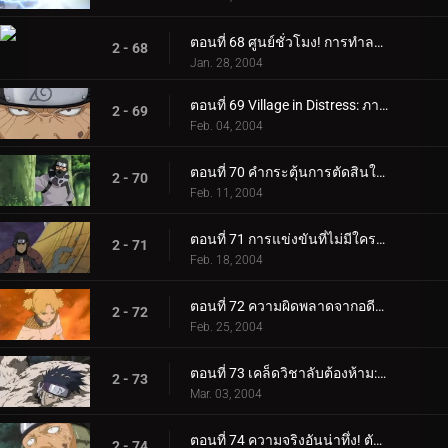
ตอนที่ 68 ศูนย์ชั่วโมง! การทำลายล้างหมู่บ้านใบไม้ที่ซ่อนอยู่เริ่มต้นขึ้นแล้ว!
2 - 68
Jan. 28, 2004
ตอนที่ 69 Village in Distress: ภารกิจระดับ A ใหม่!
2 - 69
Feb. 04, 2004
ตอนที่ 70 คำกระตุ้นการตัดสินใจของ Shirker: ไม่ต้องทำอะไรอีกแล้ว!
2 - 70
Feb. 11, 2004
ตอนที่ 71 การแข่งขันที่ไม่มีใครเทียบได้: Hokage Battle Royale!
2 - 71
Feb. 18, 2004
ตอนที่ 72 ความผิดพลาดจากอดีต: เผยใบหน้า!
2 - 72
Feb. 25, 2004
ตอนที่ 73 เคล็ดวิชาลับต้องห้าม: ยมฑูตยมทูต!
2 - 73
Mar. 03, 2004
ตอนที่ 74 ความจริงอันน่าทึ่ง! ตัวตนของกาอาระปรากฏขึ้น!
2 - 74