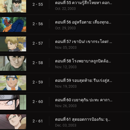
ตอนที่ 55 ความรู้สึกโหยหา ดอกไม้ที่เต็มไปด้วยความหวัง
2 - 55
Oct. 22, 2003
ตอนที่ 56 อยู่หรือตาย: เสี่ยงทุกอย่างเพื่อชนะทุกสิ่ง!
2 - 56
Oct. 29, 2003
ตอนที่ 57 เขาบิน! เขากระโดด! เขาซุ่มซ่อน! หัวหน้าคางคกปรากฏตัว!
2 - 57
Nov. 05, 2003
ตอนที่ 58 โรงพยาบาลถูกปิดล้อม: มือปีศาจถูกเปิดเผย!
2 - 58
Nov. 12, 2003
ตอนที่ 59 รอบสุดท้าย: รีบเร่งสู่สนามประลอง!
2 - 59
Nov. 19, 2003
ตอนที่ 60 เบยาคุกัน ปะทะ คาถาโคลนเงา!
2 - 60
Nov. 26, 2003
ตอนที่ 61 สุดยอดการป้องกัน: จุดบอดเป็นศูนย์!
2 - 61
Dec. 03, 2003