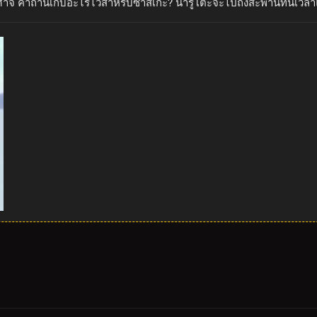
จ คาถานี้เก็บอะไรไว้สำหรับซาสึเกะ? นารูโตะจะไปถึงสะพานทันเวลาแ