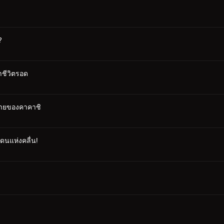
?
าชีวิตรอด
ท้ายของคาคาชิ
แดนแห่งคลื่น!