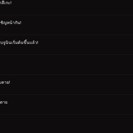
าสึเกะ!
ผชิญหน้ากัน!
ูนินเริ่มต้นขึ้นแล้ว!
ามตาย!
ามตาย