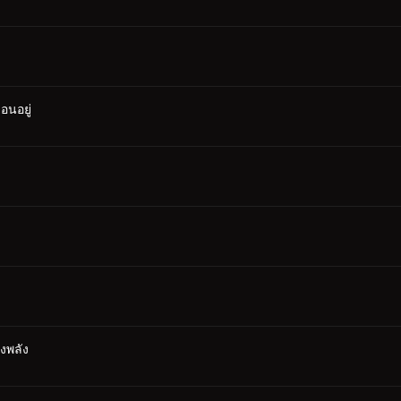
อนอยู่
รงพลัง