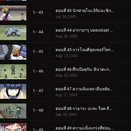
ตอนที่ 43 นักฆ่าคุโนะอิจิและชิกามารุตัวสั่น
1 - 43
Jul. 30, 2003
ตอนที่ 44 อากามารุ ปลดปล่อย! ใครคือสุนัขตัวท็อปตอนนี้?
1 - 44
Aug. 06, 2003
ตอนที่ 45 การโจมตีสุดเซอร์ไพรส์! อาวุธลับของนารูโตะ!
1 - 45
Aug. 13, 2003
ตอนที่ 46 ศึกเบียคุกัน: ฮินาตะกล้าแกร่ง!
1 - 46
Aug. 20, 2003
ตอนที่ 47 ความล้มเหลวยืนหยัดสูง!
1 - 47
Aug. 27, 2003
ตอนที่ 48 กาอาระ ปะทะ ร็อค ลี พลังแห่งความเยาว์วัยระเบิด!
1 - 48
Sep. 03, 2003
ตอนที่ 49 ความแข็งแกร่งที่ซ่อนอยู่ของลี: คาถาลับต้องห้าม!
1 - 49