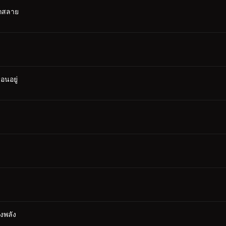
ตกสลาย
อนอยู่
รงพลัง