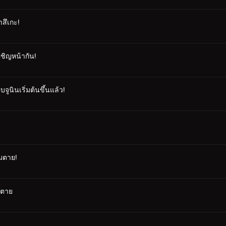
าสึเกะ!
ผชิญหน้ากัน!
ูนินเริ่มต้นขึ้นแล้ว!
ามตาย!
ามตาย