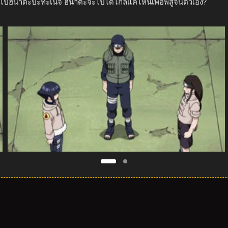
่อไปฮินาตะปะทะเนจิ ฮินาตะจะไปได้ไกลแค่ไหนเพื่อพิสูจน์ตัวเอง?