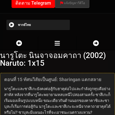
ติดตาม Telegram
แจ้งปัญหาวีดีโอ
พากย์ไทย
นารูโตะ นินจาจอมคาถา (2002)
Naruto: 1x15
ตอนที่ 15 ทัศนวิสัยเป็นศูนย์: Sharingan แตกสลาย
นารูโตะและซาสึเกะยังคงต่อสู้กับฮาคุต่อไปและกำลังถูกทุบตีอย่าง
สาหัส หลังจากที่นารูโตะพยายามหลบหนีไปสองสามครั้ง ซาสึเกะก็
เริ่มมองเห็นรูปแบบหนึ่ง ขณะเดียวกันด้านนอกของคาคาชิและซา
บุสะก็เริ่มการต่อสู้กัน นารูโตะและซาสึเกะจะหนีจากคาถาฮาคุสได้
หรือไม่? ซาบุสะมีแผนอะไรที่จะเอาชนะเนตรวงแหวน?