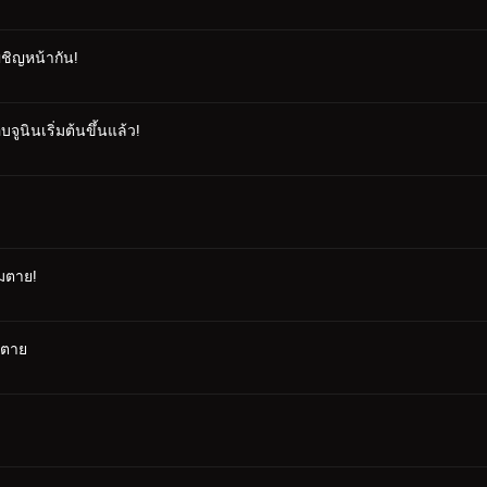
ผชิญหน้ากัน!
ูนินเริ่มต้นขึ้นแล้ว!
ามตาย!
ามตาย