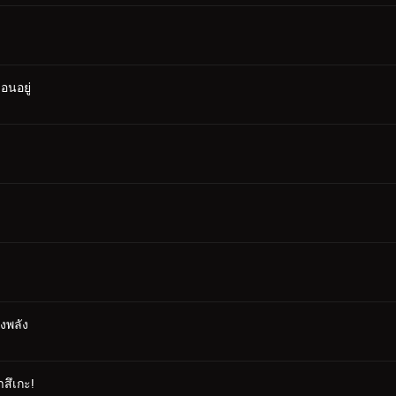
อนอยู่
รงพลัง
าสึเกะ!