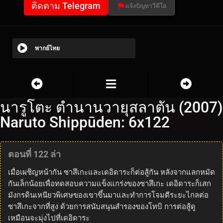
ติดตาม Telegram
แจ้งปัญหาวีดีโอ
พากย์ไทย
นารูโตะ ตำนานวายุสลาตัน (2007)
Naruto Shippūden: 6x122
ตอนที่ 122 ล่า
เมื่อเผชิญหน้ากัน ซาสึเกะและเดอิดาระก็ต่อสู้กัน หลังจากแลกหมัด
กันเล็กน้อยเพื่อทดสอบความแข็งแกร่งของซาสึเกะ เดอิดาระก็เสก
มังกรดินเหนียวพิเศษของเขาขึ้นมาและทำการโจมตีระยะไกลต่อ
ซาสึเกะจากที่สูง ด้วยการสนับสนุนสำรองของโทบิ การต่อสู้ดู
เหมือนจะมุ่งไปที่เดอิดาระ