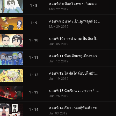
ตอนที่ 8 แม้แต่โฮคาเงะก็หมดสภาพ / โอโรจิมารุยังคงอยู่
1 - 8
May. 22, 2012
ตอนที่ 9 ฮินาตะเป็นลูกพี่ลูกน้องของเนจิ / จุดอ่อนของฮินาตะคือนารูโตะ
1 - 9
May. 29, 2012
ตอนที่ 10 การทำงานเป็นทีมเป็นสัญลักษณ์ของเยาวชน / ผู้ร้ายอยู่ในหมู่พวกเรา!
1 - 10
Jun. 05, 2012
ตอนที่ 11 ทัศนศึกษาสู่เมืองหลวงเก่า! / ห้องเด็กผู้หญิงและกล่องขนม
1 - 11
Jun. 12, 2012
ตอนที่ 12 ไลฟ์สไตล์แบบไม่มีนินจา! / ฉันอยากจะแบ่งปันร่มกับซากุระ
1 - 12
Jun. 19, 2012
ตอนที่ 13 นักเรียน vs อาจารย์! ร็อค ลี ปะทะ ไมท์ กาย! / ฉันจะเหนือกว่าอาจารย์อาจารย์
1 - 13
Jun. 26, 2012
ตอนที่ 14 ฉันจะกอบกู้ชื่อเสียงของนินจา! / ความตาย!
1 - 14
Jul. 03, 2012