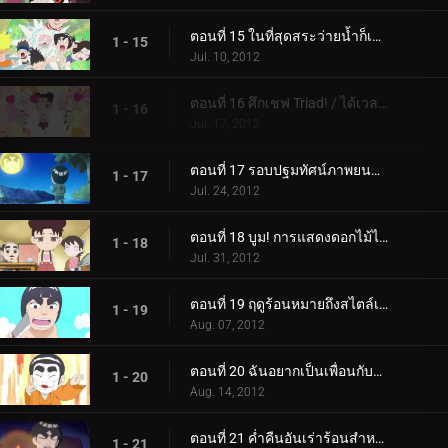
ตอนที่ 15 ในที่สุดสระว่ายน้ำก็เปิดแล้ว! / สวนสนุกริมสระน้ำโอโรจิแสนสุข!
1 - 15
Jul. 10, 2012
ตอนที่ 16 ศึกเชฟ Triad! / ได้เวลาลดเสียงอาจารย์กายแล้ว!
1 - 16
Jul. 17, 2012
ตอนที่ 17 รอบปฐมทัศน์ภาพยนตร์นารูโตะใหม่! / ไปดูหนังนารูโตะเรื่องใหม่กันเถอะ!
1 - 17
Jul. 24, 2012
ตอนที่ 18 บูม! การแสดงดอกไม้ไฟชิโนบิ! / ปัง! เท็นเท็นทำตัวแปลกๆ!
1 - 18
Jul. 31, 2012
ตอนที่ 19 ฤดูร้อนหมายถึงสไตล์เปลือกหอย! / สงครามแตงโม!
1 - 19
Aug. 07, 2012
ตอนที่ 20 ฉันอยากเป็นเพื่อนกับกาอาระ! / การจู่โจมของนักต้มตุ๋นร็อค ลี
1 - 20
Aug. 14, 2012
ตอนที่ 21 ค่ำคืนอันเร่าร้อนสำหรับเรื่องราวอันแสนผ่อนคลาย / น้ำตาของโฮคาเงะไม่ได้มีไว้เพื่อการตกแต่ง
1 - 21