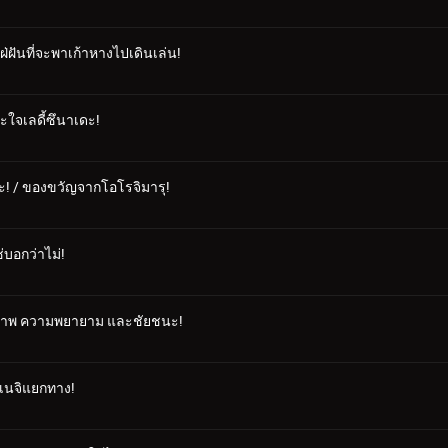
ใฝ่ฝันที่จะพาเก้าหางไปเดินเล่น!
ะใจเลดี้ซึนาเดะ!
ะ! / ของขวัญจากโอโรจิมารุ!
ช่บอกว่าไม่!
ตรภาพ ความพยายาม และชัยชนะ!
ะเนจิแยกทาง!