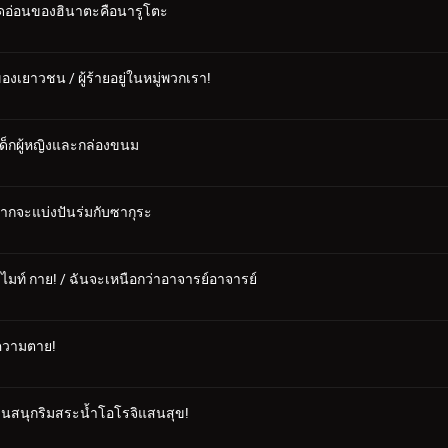
 จุดอ่อนของฮินาตะคือนารูโตะ
งเยาวชน / ผู้ร้ายอยู่ในหมู่พวกเรา!
งเด็กผู้หญิงและกล่องขนม
ยากจะแบ่งปันร่มกับซากุระ
ะ ไมท์ กาย! / ฉันจะเหนือกว่าอาจารย์อาจารย์
 ความตาย!
/ สวนสนุกริมสระน้ำโอโรจิแสนสุข!