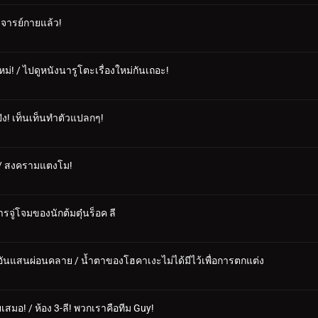
าจารย์กายแล้ว!
! / ไปดูหนังนารูโตะเรื่องใหม่กันเถอะ!
ปัง! เท็นเท็นทำตัวแปลกๆ!
! / สงครามแตงโม!
รจู่โจมของนักต้มตุ๋นร็อค ลี
าวอันแสนผ่อนคลาย / น้ำตาของโฮคาเงะไม่ได้มีไว้เพื่อการตกแต่ง
มอ! / ห้อง 3-ลี! พวกเราคือทีม Guy!