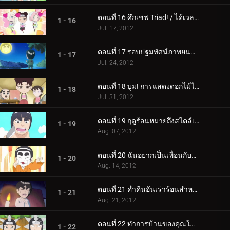
ตอนที่ 16 ศึกเชฟ Triad! / ได้เวลาลดเสียงอาจารย์กายแล้ว!
1 - 16
Jul. 17, 2012
ตอนที่ 17 รอบปฐมทัศน์ภาพยนตร์นารูโตะใหม่! / ไปดูหนังนารูโตะเรื่องใหม่กันเถอะ!
1 - 17
Jul. 24, 2012
ตอนที่ 18 บูม! การแสดงดอกไม้ไฟชิโนบิ! / ปัง! เท็นเท็นทำตัวแปลกๆ!
1 - 18
Jul. 31, 2012
ตอนที่ 19 ฤดูร้อนหมายถึงสไตล์เปลือกหอย! / สงครามแตงโม!
1 - 19
Aug. 07, 2012
ตอนที่ 20 ฉันอยากเป็นเพื่อนกับกาอาระ! / การจู่โจมของนักต้มตุ๋นร็อค ลี
1 - 20
Aug. 14, 2012
ตอนที่ 21 ค่ำคืนอันเร่าร้อนสำหรับเรื่องราวอันแสนผ่อนคลาย / น้ำตาของโฮคาเงะไม่ได้มีไว้เพื่อการตกแต่ง
1 - 21
Aug. 21, 2012
ตอนที่ 22 ทำการบ้านของคุณในนาทีสุดท้ายเสมอ! / ห้อง 3-ลี! พวกเราคือทีม Guy!
1 - 22