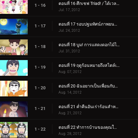
ตอนที่ 16 ศึกเชฟ Triad! / ได้เวลาลดเสียงอาจารย์กายแล้ว!
1 - 16
Jul. 17, 2012
ตอนที่ 17 รอบปฐมทัศน์ภาพยนตร์นารูโตะใหม่! / ไปดูหนังนารูโตะเรื่องใหม่กันเถอะ!
1 - 17
Jul. 24, 2012
ตอนที่ 18 บูม! การแสดงดอกไม้ไฟชิโนบิ! / ปัง! เท็นเท็นทำตัวแปลกๆ!
1 - 18
Jul. 31, 2012
ตอนที่ 19 ฤดูร้อนหมายถึงสไตล์เปลือกหอย! / สงครามแตงโม!
1 - 19
Aug. 07, 2012
ตอนที่ 20 ฉันอยากเป็นเพื่อนกับกาอาระ! / การจู่โจมของนักต้มตุ๋นร็อค ลี
1 - 20
Aug. 14, 2012
ตอนที่ 21 ค่ำคืนอันเร่าร้อนสำหรับเรื่องราวอันแสนผ่อนคลาย / น้ำตาของโฮคาเงะไม่ได้มีไว้เพื่อการตกแต่ง
1 - 21
Aug. 21, 2012
ตอนที่ 22 ทำการบ้านของคุณในนาทีสุดท้ายเสมอ! / ห้อง 3-ลี! พวกเราคือทีม Guy!
1 - 22
Aug. 28, 2012