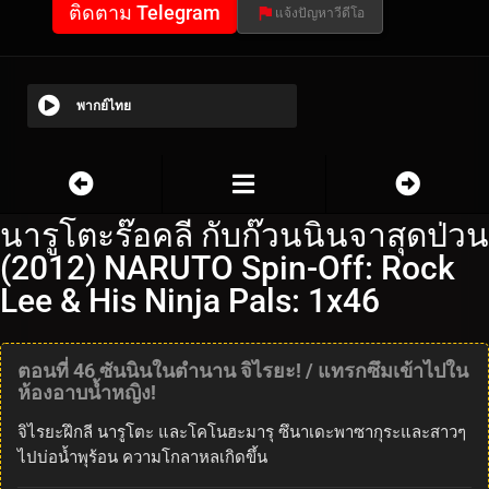
ติดตาม Telegram
แจ้งปัญหาวีดีโอ
พากย์ไทย
นารูโตะร๊อคลี กับก๊วนนินจาสุดป่วน
(2012) NARUTO Spin-Off: Rock
Lee & His Ninja Pals: 1x46
ตอนที่ 46 ซันนินในตำนาน จิไรยะ! / แทรกซึมเข้าไปใน
ห้องอาบน้ำหญิง!
จิไรยะฝึกลี นารูโตะ และโคโนฮะมารุ ซึนาเดะพาซากุระและสาวๆ
ไปบ่อน้ำพุร้อน ความโกลาหลเกิดขึ้น