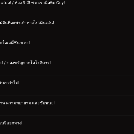
มอ! / ห้อง 3-ลี! พวกเราคือทีม Guy!
ใฝ่ฝันที่จะพาเก้าหางไปเดินเล่น!
ะใจเลดี้ซึนาเดะ!
ะ! / ของขวัญจากโอโรจิมารุ!
ช่บอกว่าไม่!
ตรภาพ ความพยายาม และชัยชนะ!
ะเนจิแยกทาง!