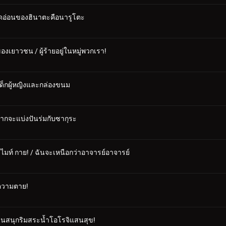
 จุดอ่อนของฮินาตะคือนารูโตะ
งเยาวชน / ผู้ร้ายอยู่ในหมู่พวกเรา!
งเด็กผู้หญิงและกล่องขนม
ยากจะแบ่งปันร่มกับซากุระ
ะ ไมท์ กาย! / ฉันจะเหนือกว่าอาจารย์อาจารย์
 ความตาย!
/ สวนสนุกริมสระน้ำโอโรจิแสนสุข!