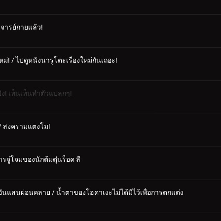
าจารย์กายแล้ว!
! / ไปดูหนังนารูโตะเรื่องใหม่กันเถอะ!
ปัง! เท็นเท็นทำตัวแปลกๆ!
! / สงครามแตงโม!
รจู่โจมของนักต้มตุ๋นร็อค ลี
าวอันแสนผ่อนคลาย / น้ำตาของโฮคาเงะไม่ได้มีไว้เพื่อการตกแต่ง