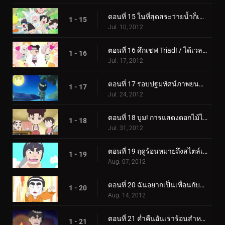
ตอนที่ 15 ในที่สุดสระว่ายน้ำก็เปิดแล้ว! / สวนสนุกริมสระน้ำโอโรจิแสนสุข!
1 - 15
Jul. 10, 2012
ตอนที่ 16 ศึกเชฟ Triad! / ได้เวลาลดเสียงอาจารย์กายแล้ว!
1 - 16
Jul. 17, 2012
ตอนที่ 17 รอบปฐมทัศน์ภาพยนตร์นารูโตะใหม่! / ไปดูหนังนารูโตะเรื่องใหม่กันเถอะ!
1 - 17
Jul. 24, 2012
ตอนที่ 18 บูม! การแสดงดอกไม้ไฟชิโนบิ! / ปัง! เท็นเท็นทำตัวแปลกๆ!
1 - 18
Jul. 31, 2012
ตอนที่ 19 ฤดูร้อนหมายถึงสไตล์เปลือกหอย! / สงครามแตงโม!
1 - 19
Aug. 07, 2012
ตอนที่ 20 ฉันอยากเป็นเพื่อนกับกาอาระ! / การจู่โจมของนักต้มตุ๋นร็อค ลี
1 - 20
Aug. 14, 2012
ตอนที่ 21 ค่ำคืนอันเร่าร้อนสำหรับเรื่องราวอันแสนผ่อนคลาย / น้ำตาของโฮคาเงะไม่ได้มีไว้เพื่อการตกแต่ง
1 - 21