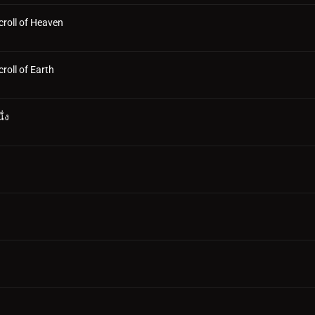
croll of Heaven
roll of Earth
ึ่ง