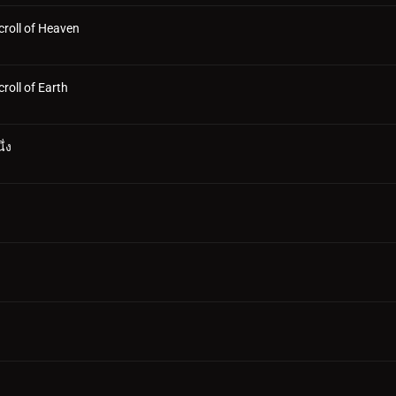
croll of Heaven
roll of Earth
ึ่ง