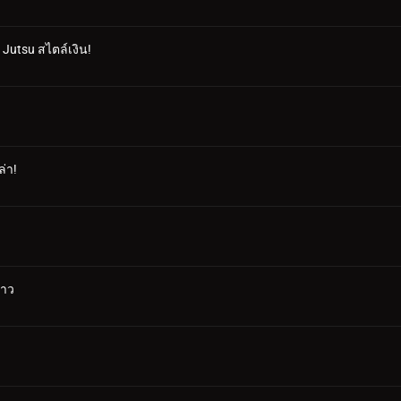
 Jutsu สไตล์เงิน!
ล่า!
ดาว