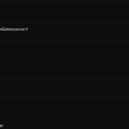
ผาหม้อทองแดงเผา!
ย!