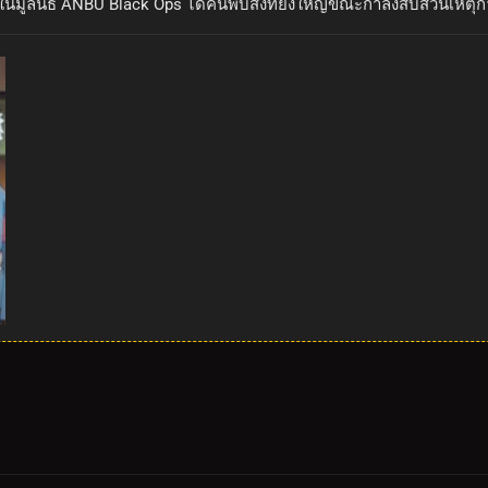
ในมูลนิธิ ANBU Black Ops ได้ค้นพบสิ่งที่ยิ่งใหญ่ขณะกำลังสืบสวนเหตุก