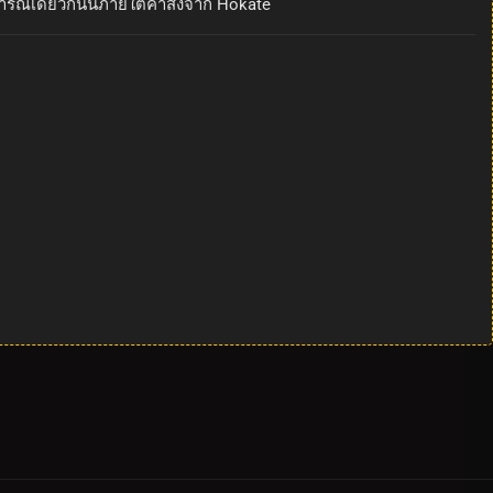
ารณ์เดียวกันนี้ภายใต้คำสั่งจาก Hokate